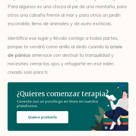
Para algunos es una choza al pie de una montaña, para
otros una cabaña frente al mar y para otros un jardín
escondido, lleno de animales y de aves exóticas.
Identifica ese lugar y llévalo contigo a todas partes,
porque te vendrá como anillo al dedo cuando la
crisis
de pánico
amenace con destruir tu tranquilidad y
necesites cerrar los ojos y refugiarte en ese edén
creado solo para ti.
¿Quieres comenzar terapia?
Conecta con un psicólogo en línea en nuestra
plataforma.
Quiero probarlo