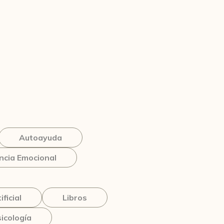
Autoayuda
cia Emocional
ificial
Libros
icología