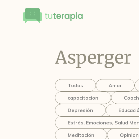
Asperger
Todos
Amor
capacitacion
Coach
Depresión
Educaci
Estrés, Emociones, Salud Men
Meditación
Opinio