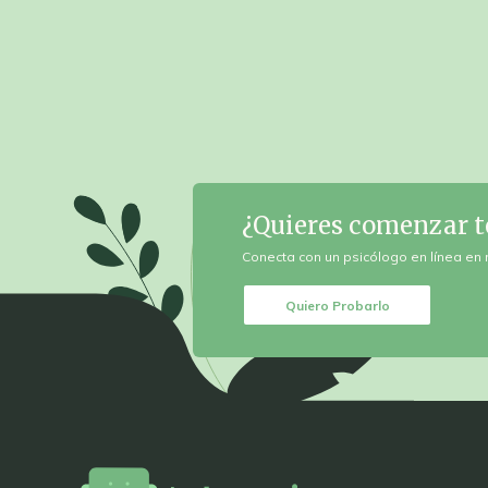
¿Quieres
comenzar t
Conecta con un psicólogo en
línea en 
Quiero Probarlo