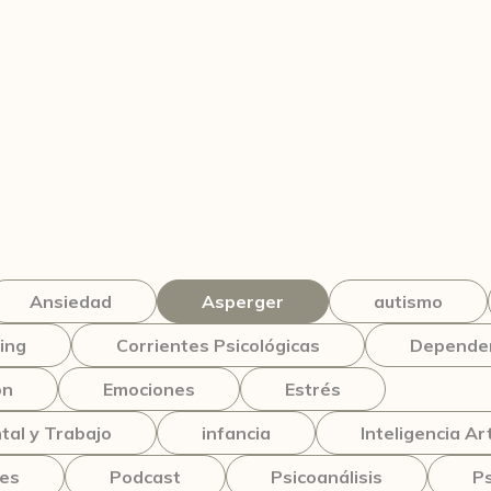
Ansiedad
Asperger
autismo
ing
Corrientes Psicológicas
Dependen
ón
Emociones
Estrés
tal y Trabajo
infancia
Inteligencia Art
nes
Podcast
Psicoanálisis
Ps