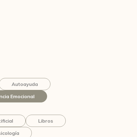
Autoayuda
cia Emocional
ificial
Libros
icología