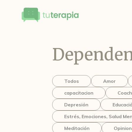
Dependen
Todos
Amor
capacitacion
Coach
Depresión
Educaci
Estrés, Emociones, Salud Men
Meditación
Opinio