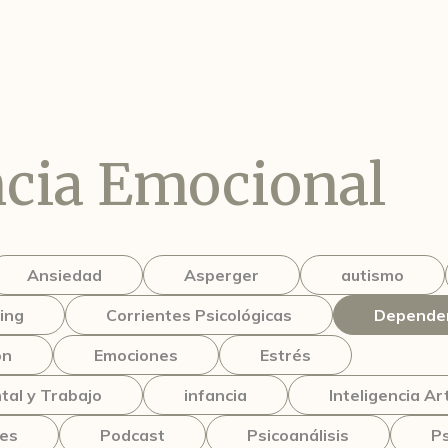
cia Emocional
Ansiedad
Asperger
autismo
ing
Corrientes Psicológicas
Dependen
ón
Emociones
Estrés
tal y Trabajo
infancia
Inteligencia Art
nes
Podcast
Psicoanálisis
Ps